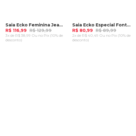
Saia Ecko Feminina Jeans Slim Azul
Saia Ecko Especial Fontaine Preta
-
10%
-
10%
R$ 116,99
R$ 129,99
R$ 80,99
R$ 89,99
3x de R$ 38,99 Ou
no Pix (10% de
2x de R$ 40,49 Ou
no Pix (10% de
desconto)
desconto)
ADICIONAR AO
ADICIONAR AO
CARRINHO
CARRINHO