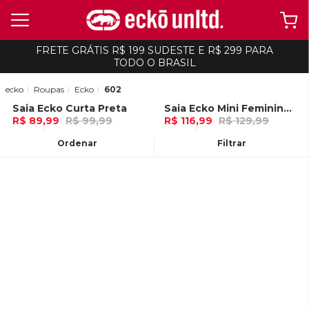
FRETE GRÁTIS R$ 199 SUDESTE E R$ 299 PARA
TODO O BRASIL
ecko
Roupas
Ecko
602
Saia Ecko Curta Preta
Saia Ecko Mini Feminina Jeans Azul
-
10%
-
10%
R$ 89,99
R$ 99,99
R$ 116,99
R$ 129,99
3x de R$ 29,99 Ou
no Pix (10% de
3x de R$ 38,99 Ou
no Pix (10% de
desconto)
desconto)
Ordenar
Filtrar
ADICIONAR AO
ADICIONAR AO
CARRINHO
CARRINHO