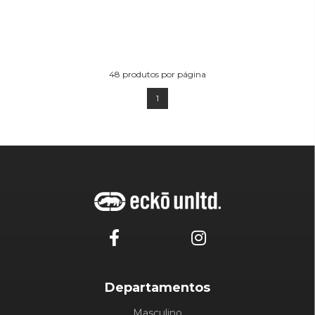
48
produtos por página
1
Departamentos
Masculino