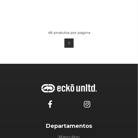
48
produtos por página
1
Departamentos
Masculino