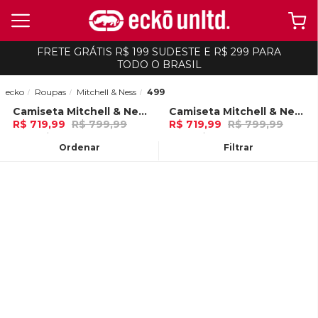
FRETE GRÁTIS R$ 199 SUDESTE E R$ 299 PARA
TODO O BRASIL
ecko
Roupas
Mitchell & Ness
499
Camiseta Mitchell & Ness Manga Curta Swingman Camuflada Los Angeles Lakers Verde
Camiseta Mitchell & Ness Manga Curta Swingman Camuflada Chicago Bulls Verde
-
10%
-
10%
R$ 719,99
R$ 799,99
R$ 719,99
R$ 799,99
12x de R$ 59,99 Ou
no Pix (10% de
12x de R$ 59,99 Ou
no Pix (10% de
desconto)
desconto)
Ordenar
Filtrar
ADICIONAR AO
ADICIONAR AO
CARRINHO
CARRINHO