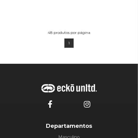
48
produtos por página
1
Departamentos
Masculino