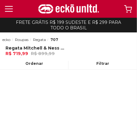
FRETE GRÁTIS R$ 199 SUDESTE E R$ 299 PARA
TODO O BRASIL
ecko
Roupas
Regata
707
Regata Mitchell & Ness Road Swingman Jersey Cleveland Cavaliers 2003-2004 Lebron James Vermelha
-
20%
R$ 719,99
R$ 899,99
12x de R$ 59,99 Ou
no Pix (10% de
desconto)
Ordenar
Filtrar
ADICIONAR AO
CARRINHO