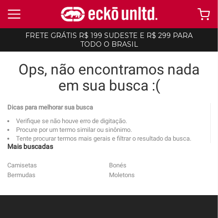
FRETE GRÁTIS R$ 199 SUDESTE E R$ 299 PARA
TODO O BRASIL
Ops, não encontramos nada
em sua busca :(
Dicas para melhorar sua busca
Verifique se não houve erro de digitação.
Procure por um termo similar ou sinônimo.
Tente procurar termos mais gerais e filtrar o resultado da busca.
Mais buscadas
Camisetas
Bonés
Bermudas
Moletons