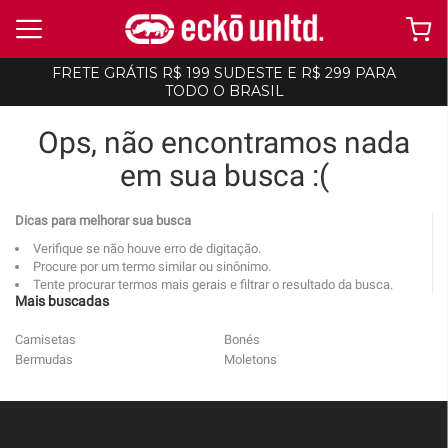
FRETE GRÁTIS R$ 199 SUDESTE E R$ 299 PARA
TODO O BRASIL
Ops, não encontramos nada
em sua busca :(
Dicas para melhorar sua busca
Verifique se não houve erro de digitação.
Procure por um termo similar ou sinônimo.
Tente procurar termos mais gerais e filtrar o resultado da busca.
Mais buscadas
Camisetas
Bonés
Bermudas
Moletons