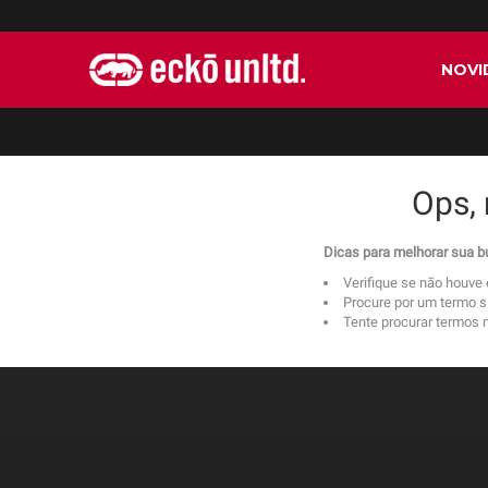
NOVI
Ops,
Dicas para melhorar sua 
Verifique se não houve 
Procure por um termo s
Tente procurar termos ma