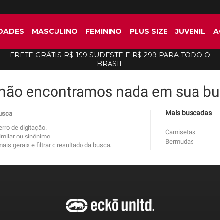
DADES
MASCULINO
FEMININO
PLUS SIZE
JUVENIL
A
FRETE GRÁTIS R$ 199 SUDESTE E R$ 299 PARA TODO O
BRASIL
 não encontramos nada em sua bus
Mais buscadas
busca
erro de digitação.
Camisetas
imilar ou sinônimo.
Bermudas
is gerais e filtrar o resultado da busca.