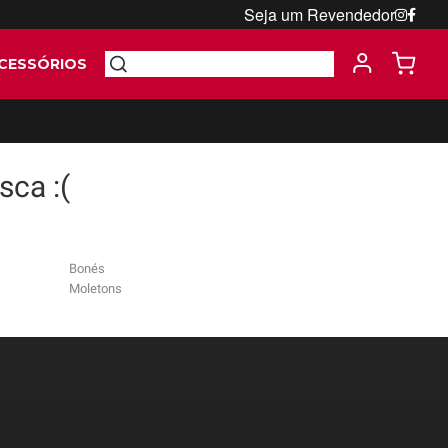
Seja um Revendedor
CESSÓRIOS
ca :(
Bonés
Moletons