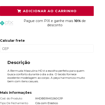
P
Resta 1 item
ADICIONAR AO CARRINHO
M
Esgotado
Pague
com PIX e ganhe mais
10%
de
G
Esgotado
desconto
GG
Esgotado
Calcular frete
Descrição
A Bermuda Masculina HD é a escolha perfeita para quem
busca conforto durante o dia a dia. O tecido fornece
excelente modelagem ao corpo. A peça harmoniza muito
bem com itens casuais.
Mais informações
Cod. do Produto:
XHDBERM0260G1P
Tipo De Fechamento
Cós com Elástico