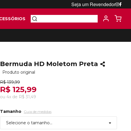
Seja um Revendedor
CESSÓRIOS
Bermuda HD Moletom Preta
Produto original
R$ 139,99
R$ 125,99
ou
4
x
de
R$ 31,49
Tamanho
Guia de medidas
Selecione o tamanho...