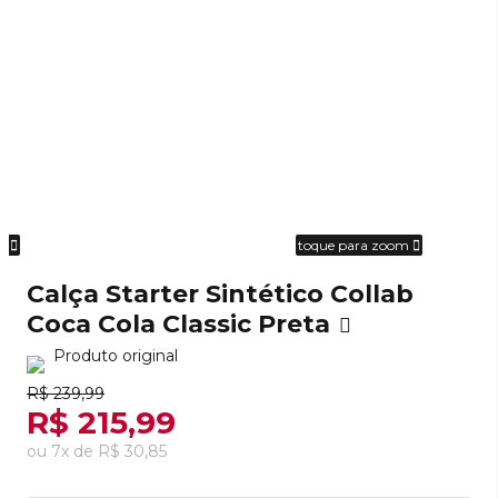
om
toque para zoom
Calça Starter Sintético Collab
Coca Cola Classic Preta
Produto original
R$ 239,99
R$ 215,99
ou
7
x
de
R$ 30,85