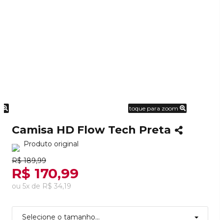
m
toque para zoom
Camisa HD Flow Tech Preta
Produto original
R$ 189,99
R$ 170,99
ou
5
x
de
R$ 34,19
Selecione o tamanho...