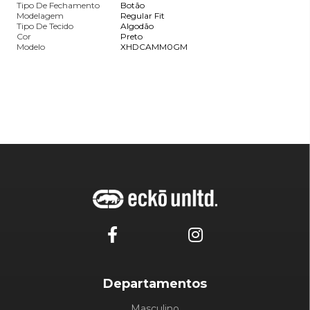
Tipo De Fechamento
Botão
Modelagem
Regular Fit
Tipo De Tecido
Algodão
Cor
Preto
Modelo
XHDCAMM0GM
Departamentos
Masculino