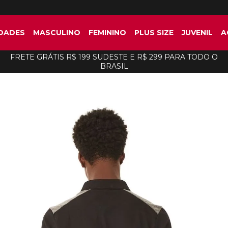
DADES
MASCULINO
FEMININO
PLUS SIZE
JUVENIL
A
FRETE GRÁTIS R$ 199 SUDESTE E R$ 299 PARA TODO O
BRASIL