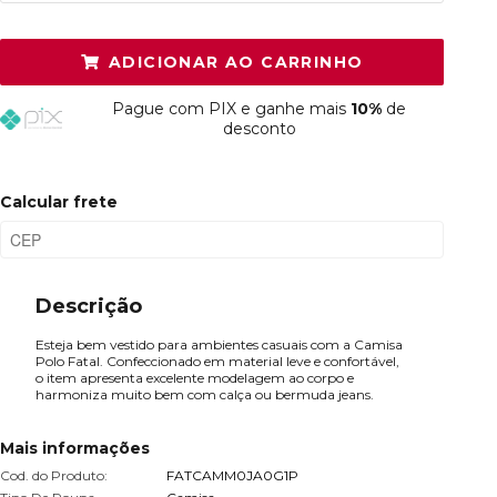
P
Resta 1 item
ADICIONAR AO CARRINHO
M
Esgotado
Pague
com PIX e ganhe mais
10%
de
G
Esgotado
desconto
GG
Esgotado
Calcular frete
Descrição
Esteja bem vestido para ambientes casuais com a Camisa
Polo Fatal. Confeccionado em material leve e confortável,
o item apresenta excelente modelagem ao corpo e
harmoniza muito bem com calça ou bermuda jeans.
Mais informações
Cod. do Produto:
FATCAMM0JA0G1P