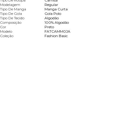
Tipo De Roupa
Camisa
Modelagem
Regular
Tipo De Manga
Manga Curta
Tipo De Gola
Gola Polo
Tipo De Tecido
Algodão
Composição
100% Algodão
Cor
Preto
Modelo
FATCAMM0JA
Coleção
Fashion Basic