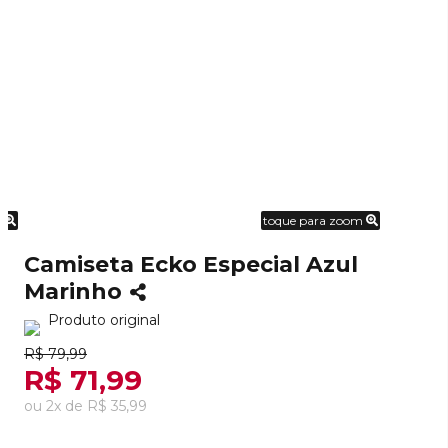
m
toque para zoom
Camiseta Ecko Especial Azul
Marinho
Produto original
R$ 79,99
R$ 71,99
ou
2
x
de
R$ 35,99