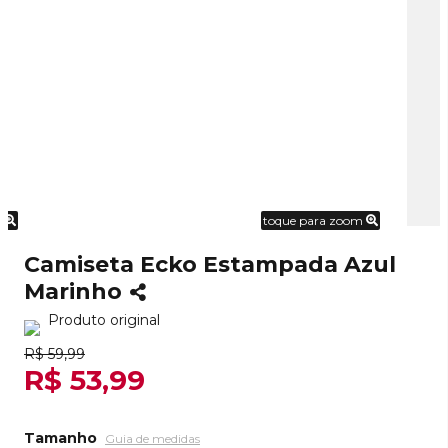
m
toque para zoom
Camiseta Ecko Estampada Azul
Marinho
Produto original
R$ 59,99
R$ 53,99
Tamanho
Guia de medidas