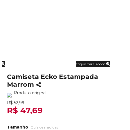
m
toque para zoom
Camiseta Ecko Estampada
Marrom
Produto original
R$ 52,99
R$ 47,69
Tamanho
Guia de medidas