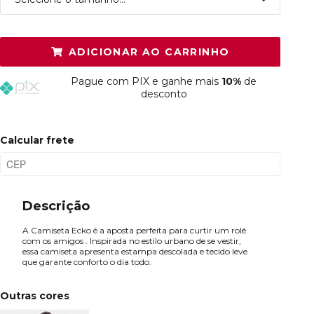
P
Restam mais de 6 itens
ADICIONAR AO CARRINHO
M
Restam mais de 6 itens
Pague
com PIX e ganhe mais
10%
de
G
Restam mais de 6 itens
desconto
GG
Resta 1 item
Calcular frete
Descrição
A Camiseta Ecko é a aposta perfeita para curtir um rolê
com os amigos . Inspirada no estilo urbano de se vestir,
essa camiseta apresenta estampa descolada e tecido leve
que garante conforto o dia todo.
Outras cores