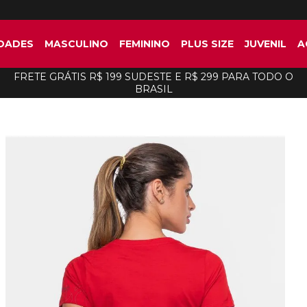
DADES
MASCULINO
FEMININO
PLUS SIZE
JUVENIL
A
FRETE GRÁTIS R$ 199 SUDESTE E R$ 299 PARA TODO O
BRASIL