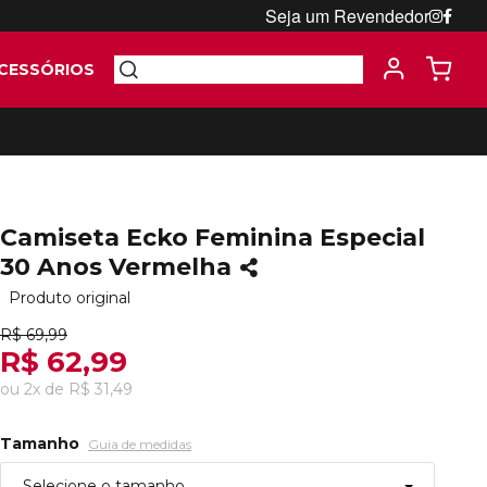
Seja um Revendedor
CESSÓRIOS
Camiseta Ecko Feminina Especial
30 Anos Vermelha
Produto original
R$ 69,99
R$ 62,99
ou
2
x
de
R$ 31,49
Tamanho
Guia de medidas
Selecione o tamanho...