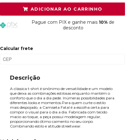
ADICIONAR AO CARRINHO
M
Resta 1 item
Pague
com PIX e ganhe mais
10%
de
G
Esgotado
desconto
GG
Esgotado
Calcular frete
Descrição
A clássica t-shirt é sinônimo de versatilidade e um modelo
que deixa as combinações estilosas enquanto mantém o
conforto que o dia a dia pede. Inúmeras possibilidades para
diferentes looks e momentos.Para quem curte o estilo
mais despojado, a Camiseta Fatal é a escolha certa para
compor o visual para o dia a dia. Fabricada com tecido
macio ao toque, a peça possui modelagem regular,
proporcionando ótimo caimento no seu corpo.
Combinando estilo e atitude streetwear.