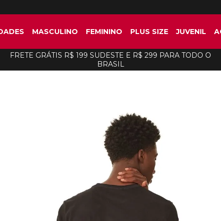
DADES
MASCULINO
FEMININO
PLUS SIZE
JUVENIL
A
FRETE GRÁTIS R$ 199 SUDESTE E R$ 299 PARA TODO O
BRASIL