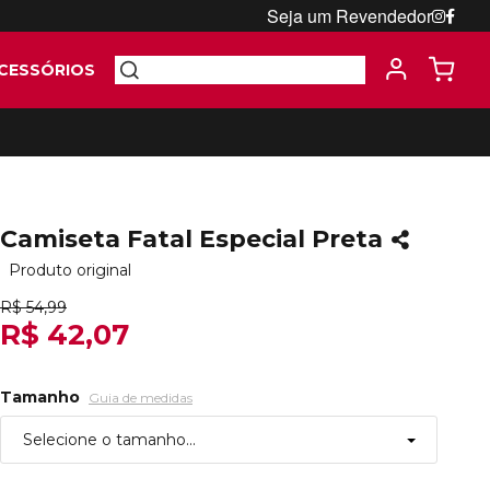
Seja um Revendedor
CESSÓRIOS
Camiseta Fatal Especial Preta
Produto original
R$ 54,99
R$ 42,07
Tamanho
Guia de medidas
Selecione o tamanho...
P
Esgotado