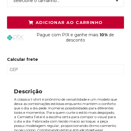
Selecione o tamanho...
ADICIONAR AO CARRINHO
Pague
com PIX e ganhe mais
10%
de
desconto
Calcular frete
Descrição
A clássica t-shirt é sinônimo de versatilidade e um modelo que
deixa as combinações estilosas enquanto mantém o conforto
que o dia a dia pede. Inúmeras possibilidades para diferentes
looks e momentos. Para quem curte o estilo mais despojado,
a Camiseta Fatal é a escolha certa para compor o visual para
o dia a dia. Fabricada com tecido macio ao toque, a peça
possui modelagem regular, proporcionando ótimo caimento
no seu corpo. Combinando estilo e atitude streetwear.