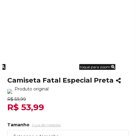
m
toque para zoom
Camiseta Fatal Especial Preta
Produto original
R$ 59,99
R$ 53,99
Tamanho
Guia de medidas