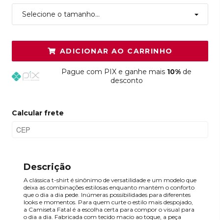
Selecione o tamanho...
ADICIONAR AO CARRINHO
Pague
com PIX e ganhe mais
10%
de
desconto
Calcular frete
Descrição
A clássica t-shirt é sinônimo de versatilidade e um modelo que
deixa as combinações estilosas enquanto mantém o conforto
que o dia a dia pede. Inúmeras possibilidades para diferentes
looks e momentos. Para quem curte o estilo mais despojado,
a Camiseta Fatal é a escolha certa para compor o visual para
o dia a dia. Fabricada com tecido macio ao toque, a peça