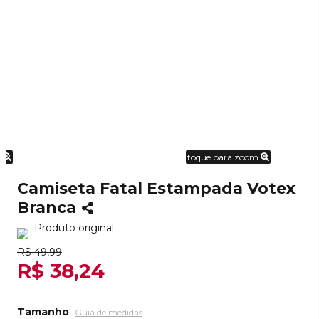
m
toque para zoom
Camiseta Fatal Estampada Votex
Branca
Produto original
R$ 49,99
R$ 38,24
Tamanho
Guia de medidas