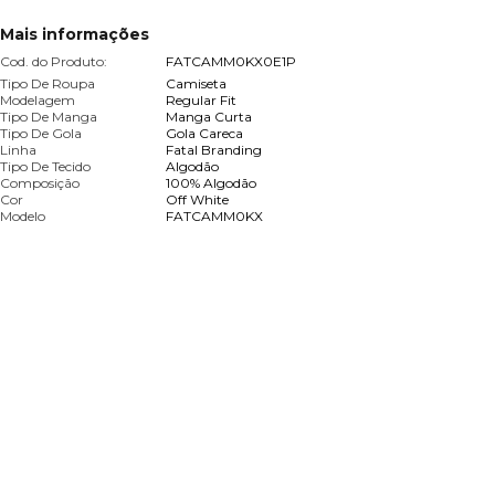
Mais informações
Cod. do Produto:
FATCAMM0KX0E1P
Tipo De Roupa
Camiseta
Modelagem
Regular Fit
Tipo De Manga
Manga Curta
Tipo De Gola
Gola Careca
Linha
Fatal Branding
Tipo De Tecido
Algodão
Composição
100% Algodão
Cor
Off White
Modelo
FATCAMM0KX