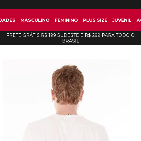
DADES
MASCULINO
FEMININO
PLUS SIZE
JUVENIL
A
FRETE GRÁTIS R$ 199 SUDESTE E R$ 299 PARA TODO O
BRASIL