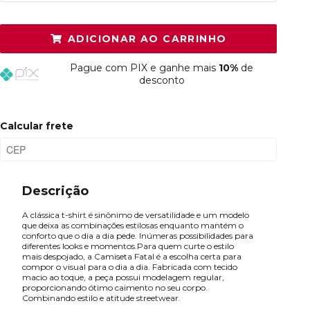
P
Resta 1 item
ADICIONAR AO CARRINHO
M
Esgotado
Pague
com PIX e ganhe mais
10%
de
G
Esgotado
desconto
GG
Esgotado
Calcular frete
Descrição
A clássica t-shirt é sinônimo de versatilidade e um modelo
que deixa as combinações estilosas enquanto mantém o
conforto que o dia a dia pede. Inúmeras possibilidades para
diferentes looks e momentos.Para quem curte o estilo
mais despojado, a Camiseta Fatal é a escolha certa para
compor o visual para o dia a dia. Fabricada com tecido
macio ao toque, a peça possui modelagem regular,
proporcionando ótimo caimento no seu corpo.
Combinando estilo e atitude streetwear.