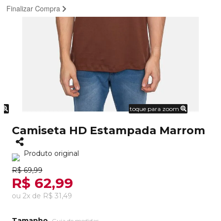
Finalizar Compra
m
toque para zoom
Camiseta HD Estampada Marrom
Produto original
R$ 69,99
R$ 62,99
ou
2
x
de
R$ 31,49
Tamanho
Guia de medidas