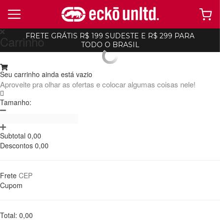
FRETE GRÁTIS R$ 199 SUDESTE E R$ 299 PARA
Carrinho
TODO O BRASIL
ecko
Roupas-Masculinas
Camisetas
Seu carrinho ainda está vazio
Aproveite pra olhar as ofertas e colocar algumas coisas nele!
Tamanho:
Subtotal
0,00
Descontos
0,00
Frete
Cupom
Total:
0,00