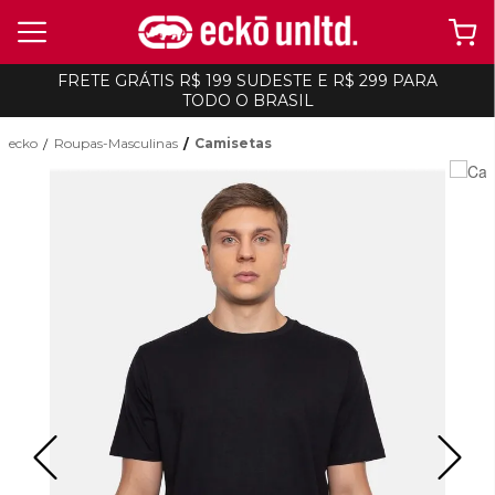
FRETE GRÁTIS R$ 199 SUDESTE E R$ 299 PARA
TODO O BRASIL
ecko
Roupas-Masculinas
Camisetas