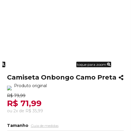
m
toque para zoom
Camiseta Onbongo Camo Preta
Produto original
R$ 79,99
R$ 71,99
ou
2
x
de
R$ 35,99
Tamanho
Guia de medidas