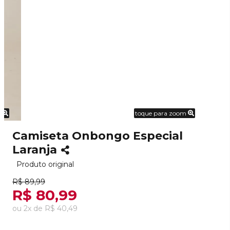
m
toque para zoom
Camiseta Onbongo Especial
Laranja
Produto original
R$ 89,99
R$ 80,99
ou
2
x
de
R$ 40,49