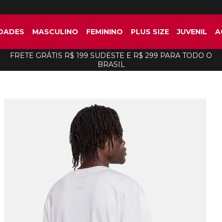
DADES
MASCULINO
FEMININO
PLUS SIZE
JUVENIL
A
FRETE GRÁTIS R$ 199 SUDESTE E R$ 299 PARA TODO O
BRASIL