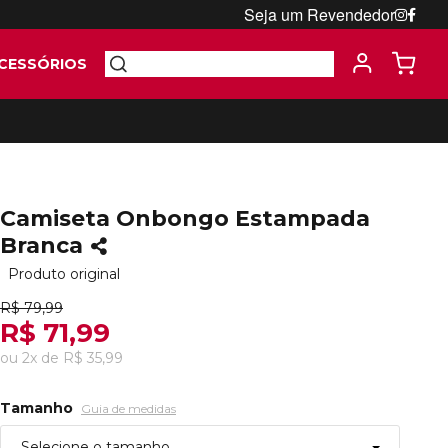
Seja um Revendedor
CESSÓRIOS
Camiseta Onbongo Estampada
Branca
Produto original
R$ 79,99
R$ 71,99
ou
2
x
de
R$ 35,99
Tamanho
Guia de medidas
Selecione o tamanho...