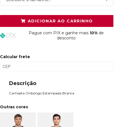
P
Restam mais de 6 itens
ADICIONAR AO CARRINHO
M
Esgotado
Pague
com PIX e ganhe mais
10%
de
G
Esgotado
desconto
GG
Esgotado
Calcular frete
Descrição
Camiseta Onbongo Estampada Branca
Outras cores