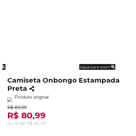
m
toque para zoom
Camiseta Onbongo Estampada
Preta
Produto original
R$ 89,99
R$ 80,99
ou
2
x
de
R$ 40,49