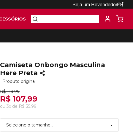
Seja um Revendedor
CESSÓRIOS
Camiseta Onbongo Masculina
Here Preta
Produto original
R$ 119,99
R$ 107,99
ou
3
x
de
R$ 35,99
Selecione o tamanho...