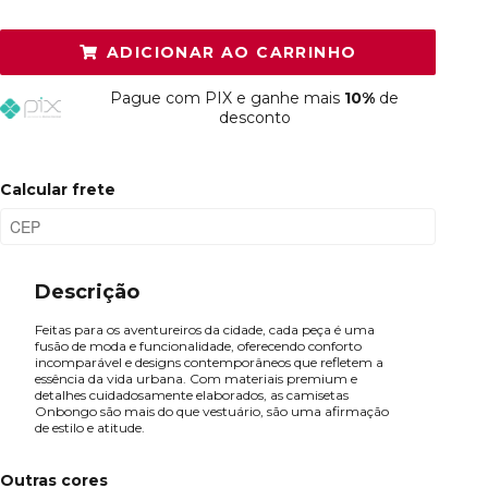
P
Restam mais de 6 itens
ADICIONAR AO CARRINHO
M
Esgotado
Pague
com PIX e ganhe mais
10%
de
G
Esgotado
desconto
GG
Esgotado
Calcular frete
Descrição
Feitas para os aventureiros da cidade, cada peça é uma
fusão de moda e funcionalidade, oferecendo conforto
incomparável e designs contemporâneos que refletem a
essência da vida urbana. Com materiais premium e
detalhes cuidadosamente elaborados, as camisetas
Onbongo são mais do que vestuário, são uma afirmação
de estilo e atitude.
Outras cores