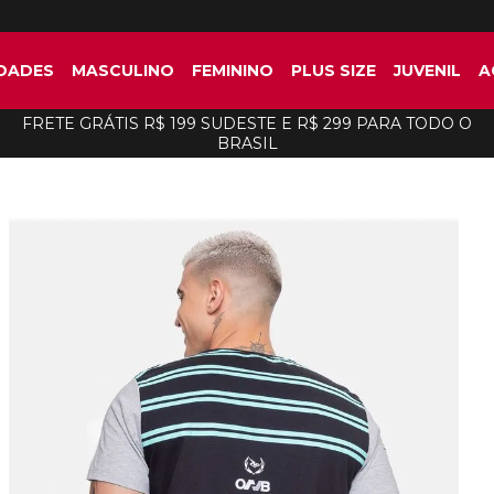
DADES
MASCULINO
FEMININO
PLUS SIZE
JUVENIL
A
FRETE GRÁTIS R$ 199 SUDESTE E R$ 299 PARA TODO O
BRASIL