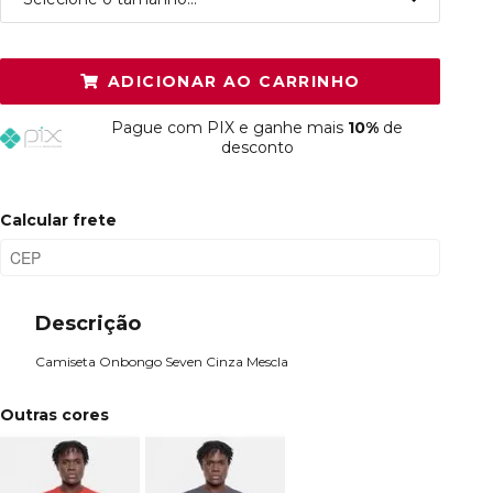
P
Restam mais de 6 itens
ADICIONAR AO CARRINHO
M
Resta 1 item
Pague
com PIX e ganhe mais
10%
de
G
Esgotado
desconto
GG
Esgotado
Calcular frete
Descrição
Camiseta Onbongo Seven Cinza Mescla
Outras cores