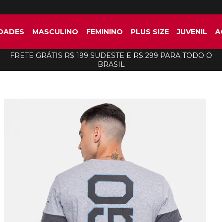
DADES
MASCULINO
FEMININO
PLUS SIZE
JUVENIL
A
FRETE GRÁTIS R$ 199 SUDESTE E R$ 299 PARA TODO O
BRASIL