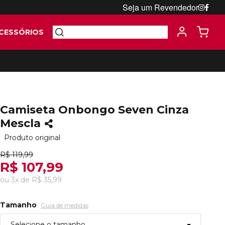
Seja um Revendedor
CESSÓRIOS
Camiseta Onbongo Seven Cinza
Mescla
Produto original
R$ 119,99
R$ 107,99
ou
3
x
de
R$ 35,99
Tamanho
Guia de medidas
Selecione o tamanho...