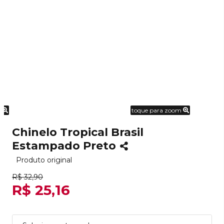
m
toque para zoom
Chinelo Tropical Brasil
Estampado Preto
Produto original
R$ 32,90
R$ 25,16