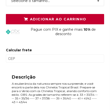
Selecione o tamanho...
ADICIONAR AO CARRINHO
Pague
com PIX e ganhe mais
10%
de
desconto
Calcular frete
Descrição
A exuberância da natureza sempre nos surpreende, e você
encontra parte dela nos Chinelos Tropical Brasil. Prepare-se
para o Verão com os Chinelos Tropical, aliando conforto com
estilo. OBS: As grades de tamanho referem-se à: 33 = 33/34 --
-- 35 = 35/36 ---- 37 = 37/38 ---- 39 = 39/40 ---- 41 = 41/42 ----
43 = 43/44