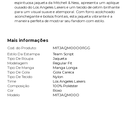
espirituosa jaqueta da Mitchell & Ness, apresenta um aplique
ousado do Los Angeles Lakers e um tecido de cetim brilhante
para um visual suave e atemporal. Com forro acolchoado
aconchegante e bolsos frontais, esta jaqueta vibrante é a
maneira perfeita de mostrar seu fandom com estilo.
Mais informações
Cod. do Produto:
MITJAQM00O0I1GG
Estilo Da Estampa
Team Script
Tipo De Roupa
Jaqueta
Modelagem
Regular Fit
Tipo De Manga
Manga Longa
Tipo De Gola
Gola Careca
Tipo De Tecido
Nylon
Time
Los Angeles Lakers
Composição
100% Poliéster
Cor
Roxo
Modelo
MITJAQM00O