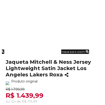
m
toque para zoom
Jaqueta Mitchell & Ness Jersey
Lightweight Satin Jacket Los
Angeles Lakers Roxa
Produto original
R$ 1.799,99
R$ 1.439,99
ou
12
x
de
R$ 119,99