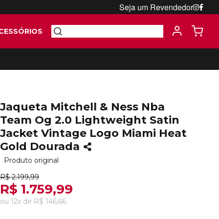
Seja um Revendedor
CESSÓRIOS
Jaqueta Mitchell & Ness Nba
Team Og 2.0 Lightweight Satin
Jacket Vintage Logo Miami Heat
Gold Dourada
Produto original
R$ 2.199,99
R$ 1.759,99
ou
12
x
de
R$ 146,66