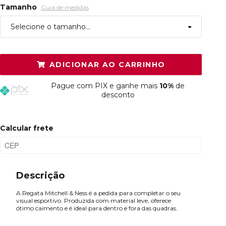
Tamanho
Guia de medidas
Selecione o tamanho...
P
Esgotado
ADICIONAR AO CARRINHO
M
Resta 1 item
Pague
com PIX e ganhe mais
10%
de
G
Resta 1 item
desconto
GG
Esgotado
Calcular frete
XGG
Resta 1 item
Plus P
Esgotado
Descrição
A Regata Mitchell & Ness é a pedida para completar o seu
visual esportivo. Produzida com material leve, oferece
ótimo caimento e é ideal para dentro e fora das quadras.