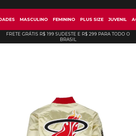
DADES
MASCULINO
FEMININO
PLUS SIZE
JUVENIL
A
FRETE GRÁTIS R$ 199 SUDESTE E R$ 299 PARA TODO O
BRASIL