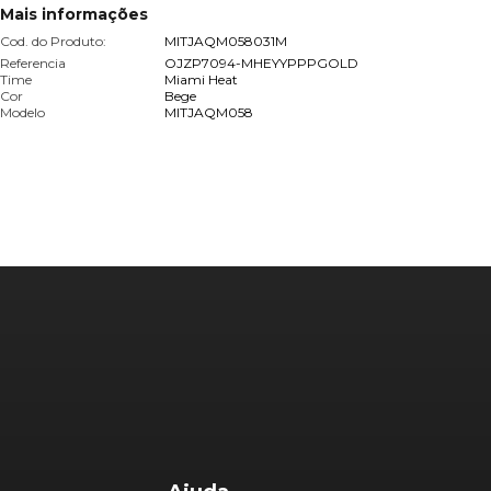
Mais informações
Cod. do Produto:
MITJAQM058031M
Referencia
OJZP7094-MHEYYPPPGOLD
Time
Miami Heat
Cor
Bege
Modelo
MITJAQM058