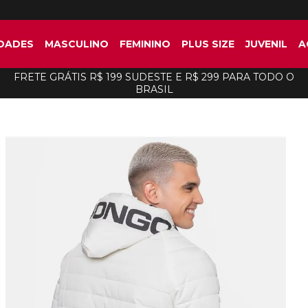
DADES
MASCULINO
FEMININO
PLUS SIZE
JUVENIL
A
FRETE GRÁTIS R$ 199 SUDESTE E R$ 299 PARA TODO O
BRASIL