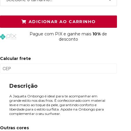
P
Restam mais de 6 itens
ADICIONAR AO CARRINHO
M
Esgotado
Pague
com PIX e ganhe mais
10%
de
G
Esgotado
desconto
GG
Esgotado
Calcular frete
Descrição
A Jaqueta Onbongo é ideal para te acompanhar em
grande estilo nos dias frios. É confeccionado com material
leve e macio ao toque da pele, garantindo conforto e
liberdade para o estilo surfista. Aposte na Onbongo para
complementar o seu surfwear.
Outras cores