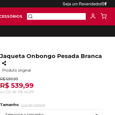
Seja um Revendedor
CESSÓRIOS
Jaqueta Onbongo Pesada Branca
Produto original
R$ 599,99
R$ 539,99
ou
12
x
de
R$ 44,99
Tamanho
Guia de medidas
Selecione o tamanho...