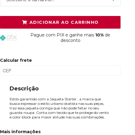
P
Restam mais de 6 itens
ADICIONAR AO CARRINHO
M
Resta 1 item
Pague
com PIX e ganhe mais
10%
de
G
Restam mais de 6 itens
desconto
GG
Restam mais de 6 itens
Calcular frete
Descrição
Estilo garantido com a Jaqueta Starter , a marca que
busca expressar o estilo urbano skatista nas suas peças,
traz essa jaqueta coringa que não pode faltar no seu
guarda-roupa. Conta com tecido que te protege do vento
e color block para maior atitude nas suas combinações.
Mais informações