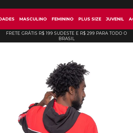
DADES
MASCULINO
FEMININO
PLUS SIZE
JUVENIL
A
FRETE GRÁTIS R$ 199 SUDESTE E R$ 299 PARA TODO O
BRASIL