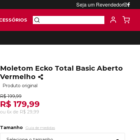
Seja um Revendedor
CESSÓRIOS
Moletom Ecko Total Basic Aberto
Vermelho
Produto original
R$ 199,99
R$ 179,99
ou
6
x
de
R$ 29,99
Tamanho
Guia de medidas
Selecione o tamanho...