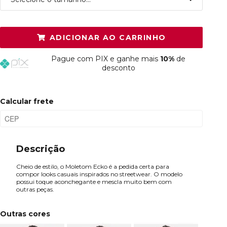
P
Restam mais de 6 itens
ADICIONAR AO CARRINHO
M
Restam mais de 6 itens
Pague
com PIX e ganhe mais
10%
de
G
Restam mais de 6 itens
desconto
GG
Restam mais de 6 itens
Calcular frete
Descrição
Cheio de estilo, o Moletom Ecko é a pedida certa para
compor looks casuais inspirados no streetwear. O modelo
possui toque aconchegante e mescla muito bem com
outras peças.
Outras cores