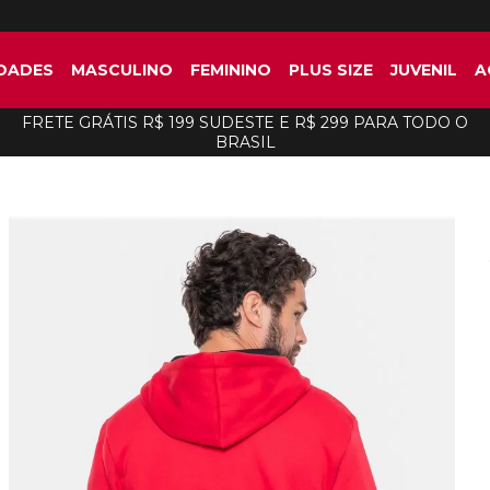
DADES
MASCULINO
FEMININO
PLUS SIZE
JUVENIL
A
FRETE GRÁTIS R$ 199 SUDESTE E R$ 299 PARA TODO O
BRASIL