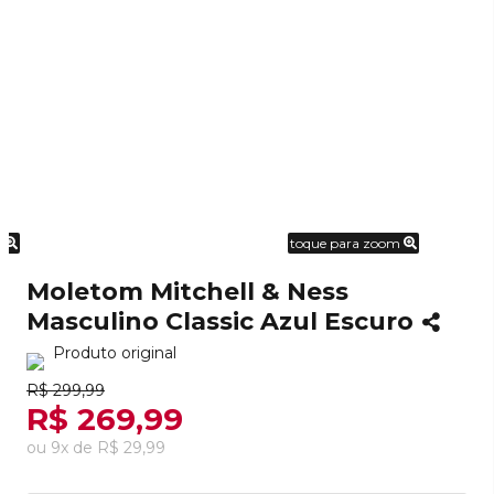
m
toque para zoom
Moletom Mitchell & Ness
Masculino Classic Azul Escuro
Produto original
R$ 299,99
R$ 269,99
ou
9
x
de
R$ 29,99