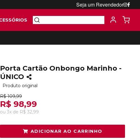
Seja um Revendedor
CESSÓRIOS
Porta Cartão Onbongo Marinho -
ÚNICO
Produto original
R$ 109,99
R$ 98,99
ou
3
x
de
R$ 32,99
ADICIONAR AO CARRINHO