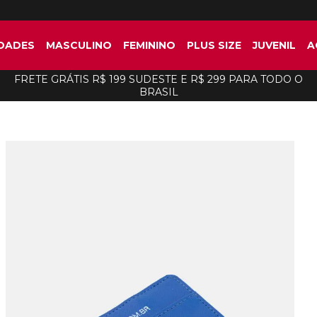
DADES
MASCULINO
FEMININO
PLUS SIZE
JUVENIL
A
FRETE GRÁTIS R$ 199 SUDESTE E R$ 299 PARA TODO O
BRASIL