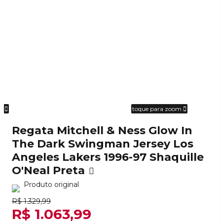
om
toque para zoom
Regata Mitchell & Ness Glow In
The Dark Swingman Jersey Los
Angeles Lakers 1996-97 Shaquille
O'Neal Preta
Produto original
R$ 1.329,99
R$ 1.063,99