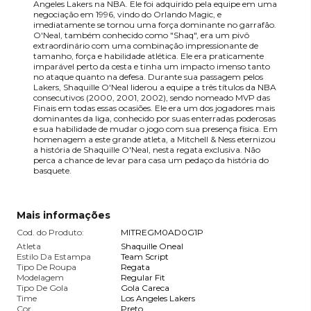
Angeles Lakers na NBA. Ele foi adquirido pela equipe em uma
negociação em 1996, vindo do Orlando Magic, e
imediatamente se tornou uma força dominante no garrafão.
O'Neal, também conhecido como "Shaq", era um pivô
extraordinário com uma combinação impressionante de
tamanho, força e habilidade atlética. Ele era praticamente
imparável perto da cesta e tinha um impacto imenso tanto
no ataque quanto na defesa. Durante sua passagem pelos
Lakers, Shaquille O'Neal liderou a equipe a três títulos da NBA
consecutivos (2000, 2001, 2002), sendo nomeado MVP das
Finais em todas essas ocasiões. Ele era um dos jogadores mais
dominantes da liga, conhecido por suas enterradas poderosas
e sua habilidade de mudar o jogo com sua presença física. Em
homenagem a este grande atleta, a Mitchell & Ness eternizou
a história de Shaquille O'Neal, nesta regata exclusiva. Não
perca a chance de levar para casa um pedaço da história do
basquete.
Mais informações
Cod. do Produto:
MITREGM0AD0G1P
Atleta
Shaquille Oneal
Estilo Da Estampa
Team Script
Tipo De Roupa
Regata
Modelagem
Regular Fit
Tipo De Gola
Gola Careca
Time
Los Angeles Lakers
Cor
Preto