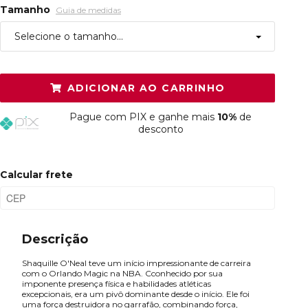
Tamanho
Guia de medidas
Selecione o tamanho...
P
Esgotado
ADICIONAR AO CARRINHO
M
Resta 1 item
Pague
com PIX e ganhe mais
10%
de
G
Resta 1 item
desconto
GG
Resta 1 item
Calcular frete
Descrição
Shaquille O'Neal teve um início impressionante de carreira
com o Orlando Magic na NBA. Cconhecido por sua
imponente presença física e habilidades atléticas
excepcionais, era um pivô dominante desde o início. Ele foi
uma força destruidora no garrafão, combinando força,