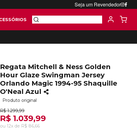
Seja um Revendedor
CESSÓRIOS
Regata Mitchell & Ness Golden
Hour Glaze Swingman Jersey
Orlando Magic 1994-95 Shaquille
O'Neal Azul
Produto original
R$ 1.299,99
R$ 1.039,99
ou
12
x
de
R$ 86,66