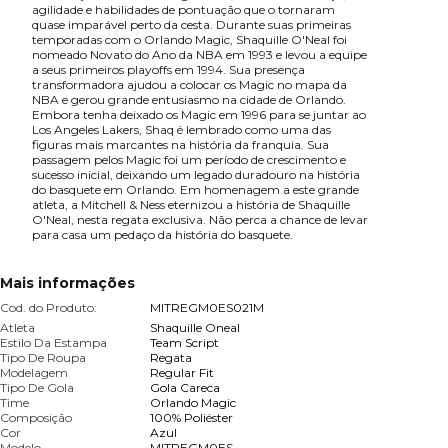
agilidade e habilidades de pontuação que o tornaram
quase imparável perto da cesta. Durante suas primeiras
temporadas com o Orlando Magic, Shaquille O'Neal foi
nomeado Novato do Ano da NBA em 1993 e levou a equipe
a seus primeiros playoffs em 1994. Sua presença
transformadora ajudou a colocar os Magic no mapa da
NBA e gerou grande entusiasmo na cidade de Orlando.
Embora tenha deixado os Magic em 1996 para se juntar ao
Los Angeles Lakers, Shaq é lembrado como uma das
figuras mais marcantes na história da franquia. Sua
passagem pelos Magic foi um período de crescimento e
sucesso inicial, deixando um legado duradouro na história
do basquete em Orlando. Em homenagem a este grande
atleta, a Mitchell & Ness eternizou a história de Shaquille
O'Neal, nesta regata exclusiva. Não perca a chance de levar
para casa um pedaço da história do basquete.
Mais informações
Cod. do Produto:
MITREGM0ES021M
Atleta
Shaquille Oneal
Estilo Da Estampa
Team Script
Tipo De Roupa
Regata
Modelagem
Regular Fit
Tipo De Gola
Gola Careca
Time
Orlando Magic
Composição
100% Poliéster
Cor
Azul
Modelo
MITREGM0ES