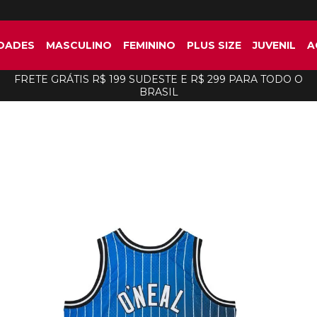
DADES
MASCULINO
FEMININO
PLUS SIZE
JUVENIL
A
FRETE GRÁTIS R$ 199 SUDESTE E R$ 299 PARA TODO O
BRASIL