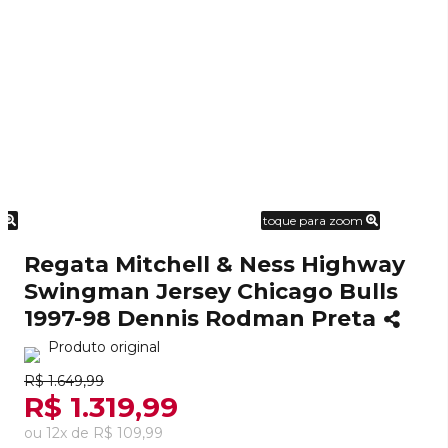
m
toque para zoom
Regata Mitchell & Ness Highway
Swingman Jersey Chicago Bulls
1997-98 Dennis Rodman Preta
Produto original
R$ 1.649,99
R$ 1.319,99
ou
12
x
de
R$ 109,99