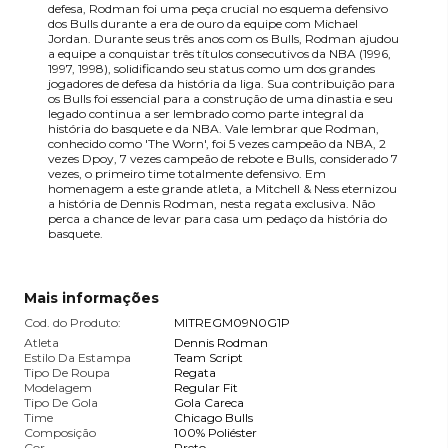
defesa, Rodman foi uma peça crucial no esquema defensivo
dos Bulls durante a era de ouro da equipe com Michael
Jordan. Durante seus três anos com os Bulls, Rodman ajudou
a equipe a conquistar três títulos consecutivos da NBA (1996,
1997, 1998), solidificando seu status como um dos grandes
jogadores de defesa da história da liga. Sua contribuição para
os Bulls foi essencial para a construção de uma dinastia e seu
legado continua a ser lembrado como parte integral da
história do basquete e da NBA. Vale lembrar que Rodman,
conhecido como 'The Worn', foi 5 vezes campeão da NBA, 2
vezes Dpoy, 7 vezes campeão de rebote e Bulls, considerado 7
vezes, o primeiro time totalmente defensivo. Em
homenagem a este grande atleta, a Mitchell & Ness eternizou
a história de Dennis Rodman, nesta regata exclusiva. Não
perca a chance de levar para casa um pedaço da história do
basquete.
Mais informações
Cod. do Produto:
MITREGM09N0G1P
Atleta
Dennis Rodman
Estilo Da Estampa
Team Script
Tipo De Roupa
Regata
Modelagem
Regular Fit
Tipo De Gola
Gola Careca
Time
Chicago Bulls
Composição
100% Poliéster
Cor
Preto