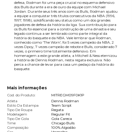
defesa, Rodman foi uma peça crucial no esquema defensivo
dos Bulls durante a era de ouro da equipe com Michael
Jordan. Durante seus três anos com os Bulls, Rodman ajudou
a equipe a conquistar três títulos consecutivos da NBA (1996,
1997, 1998), solidificando seu status como um dos grandes
jogadores de defesa da história da liga. Sua contribuição para
os Bulls foi essencial para a construção de uma dinastia e seu
legado continua a ser lembrado como parte integral da
história do basquete e da NBA. Vale lembrar que Rodman,
conhecido como 'The Worn', foi 5 vezes campeão da NBA, 2
vezes Dpoy, 7 vezes campeão de rebote e Bulls, considerado 7
vezes, o primeiro time totalmente defensivo. Em
homenagem a este grande atleta, a Mitchell & Ness eternizou
a história de Dennis Rodman, nesta regata exclusiva. Não
perca a chance de levar para casa um pedaço da história do
basquete.
Mais informações
Cod. do Produto:
MITREGM09F0K1P
Atleta
Dennis Rodman
Estilo Da Estampa
Team Script
Tipo De Roupa
Regata
Modelagem
Regular Fit
Tipo De Gola
Gola Careca
Time
Chicago Bulls
Composição
100% Algodão
Cor
Vermelho