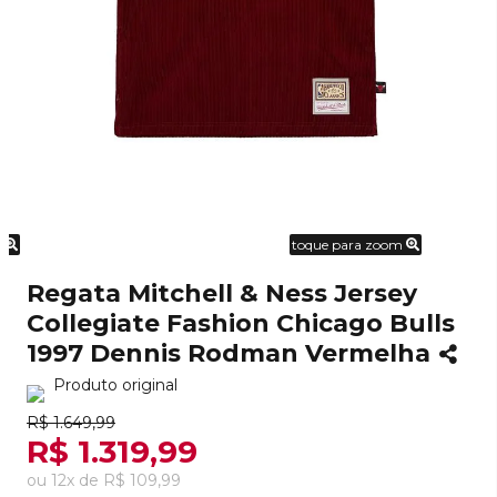
m
toque para zoom
Regata Mitchell & Ness Jersey
Collegiate Fashion Chicago Bulls
1997 Dennis Rodman Vermelha
Produto original
R$ 1.649,99
R$ 1.319,99
ou
12
x
de
R$ 109,99