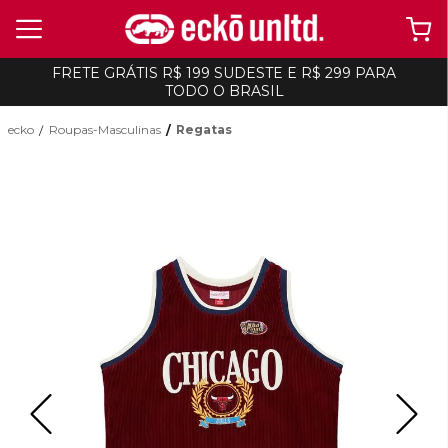
FRETE GRÁTIS R$ 199 SUDESTE E R$ 299 PARA
TODO O BRASIL
ecko
Roupas-Masculinas
Regatas