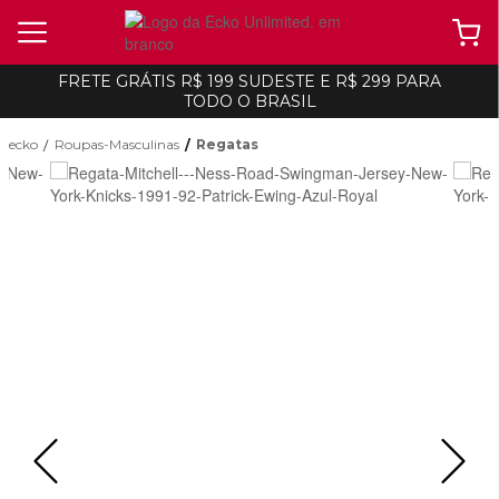
FRETE GRÁTIS R$ 199 SUDESTE E R$ 299 PARA
TODO O BRASIL
ecko
Roupas-Masculinas
Regatas