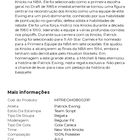
Knicks na NBA. Ele foi selecionado como a primeira escolha
geral no Draft de 1985 e imediatamente se tornou uma figura
central na reconstrução dos Knicks como uma equipe de elite.
Ewing era um pivô dominante, conhecido por sua habilidade
de pontuação no garrafão, defesa sólida e habilidades de
rebote. Ele foi uma força motriz nos Knicks durante a década
de 1980 e 1990, liderando a equipe a várias profundas corridas
nos playoffs. Durante sua carreira com os Knicks, Patrick
Ewing foi selecionado para 11 All-Star Games e foi nomeado
para a Primeira Equipe da NBA em sete ocasiões. Ele ajudou
os Knicks a alcançarem as finais da NBA em 1994, embora
tenham sido derrotados pelo Houston Rockets. Em
homenagem a este grande atleta, a Mitchell & Ness eternizou
a história de Patrick Ewing, nesta regata exclusiva. Não perca
a chance de levar para casa um pedaço da história do
basquete.
Mais informações
Cod. do Produto:
MITREGM0B0021P
Atleta
Patrick Ewing
Estilo Da Estampa
Team Script
Tipo De Roupa
Regata
Modelagem
Regular Fit
Tipo De Gola
Gola Careca
Time
New York Knicks
Composição
100% Poliéster
Cor
Azul