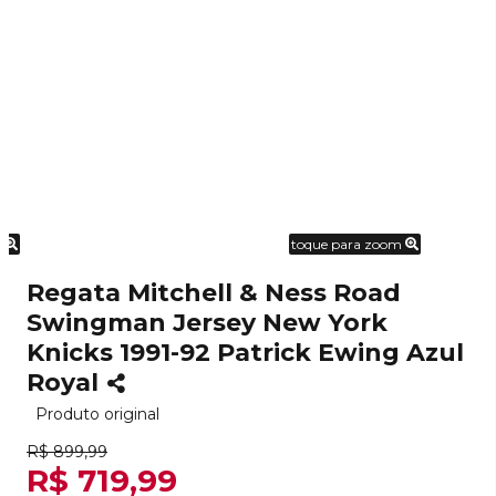
m
toque para zoom
Regata Mitchell & Ness Road
Swingman Jersey New York
Knicks 1991-92 Patrick Ewing Azul
Royal
Produto original
R$ 899,99
R$ 719,99