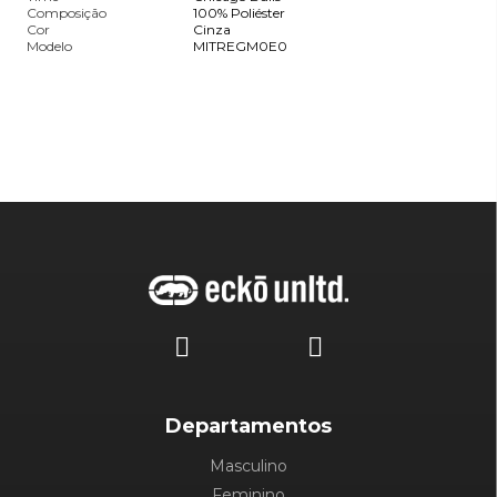
Composição
100% Poliéster
Cor
Cinza
Modelo
MITREGM0E0
Departamentos
Masculino
Feminino