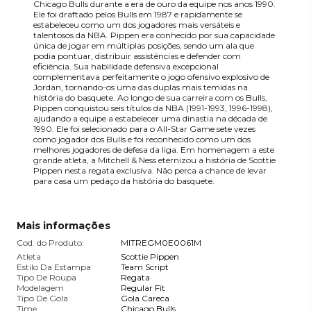
Chicago Bulls durante a era de ouro da equipe nos anos 1990.
Ele foi draftado pelos Bulls em 1987 e rapidamente se
estabeleceu como um dos jogadores mais versáteis e
talentosos da NBA. Pippen era conhecido por sua capacidade
única de jogar em múltiplas posições, sendo um ala que
podia pontuar, distribuir assistências e defender com
eficiência. Sua habilidade defensiva excepcional
complementava perfeitamente o jogo ofensivo explosivo de
Jordan, tornando-os uma das duplas mais temidas na
história do basquete. Ao longo de sua carreira com os Bulls,
Pippen conquistou seis títulos da NBA (1991-1993, 1996-1998),
ajudando a equipe a estabelecer uma dinastia na década de
1990. Ele foi selecionado para o All-Star Game sete vezes
como jogador dos Bulls e foi reconhecido como um dos
melhores jogadores de defesa da liga. Em homenagem a este
grande atleta, a Mitchell & Ness eternizou a história de Scottie
Pippen nesta regata exclusiva. Não perca a chance de levar
para casa um pedaço da história do basquete.
Mais informações
Cod. do Produto:
MITREGM0E0061M
Atleta
Scottie Pippen
Estilo Da Estampa
Team Script
Tipo De Roupa
Regata
Modelagem
Regular Fit
Tipo De Gola
Gola Careca
Time
Chicago Bulls