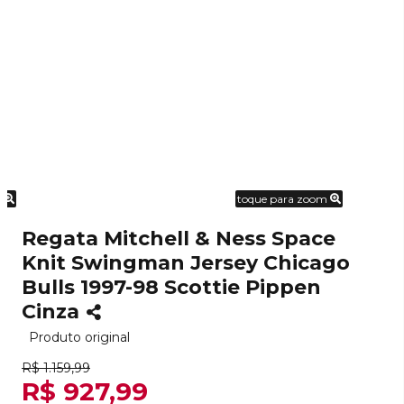
m
toque para zoom
Regata Mitchell & Ness Space
Knit Swingman Jersey Chicago
Bulls 1997-98 Scottie Pippen
Cinza
Produto original
R$ 1.159,99
R$ 927,99