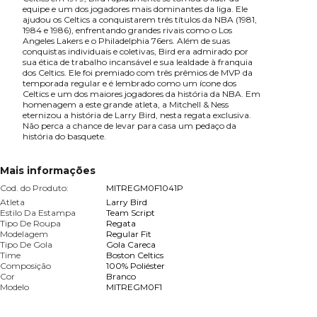
equipe e um dos jogadores mais dominantes da liga. Ele
ajudou os Celtics a conquistarem três títulos da NBA (1981,
1984 e 1986), enfrentando grandes rivais como o Los
Angeles Lakers e o Philadelphia 76ers. Além de suas
conquistas individuais e coletivas, Bird era admirado por
sua ética de trabalho incansável e sua lealdade à franquia
dos Celtics. Ele foi premiado com três prêmios de MVP da
temporada regular e é lembrado como um ícone dos
Celtics e um dos maiores jogadores da história da NBA. Em
homenagem a este grande atleta, a Mitchell & Ness
eternizou a história de Larry Bird, nesta regata exclusiva.
Não perca a chance de levar para casa um pedaço da
história do basquete.
Mais informações
Cod. do Produto:
MITREGM0F1041P
Atleta
Larry Bird
Estilo Da Estampa
Team Script
Tipo De Roupa
Regata
Modelagem
Regular Fit
Tipo De Gola
Gola Careca
Time
Boston Celtics
Composição
100% Poliéster
Cor
Branco
Modelo
MITREGM0F1