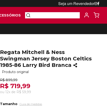
Seja um Revendedor
CESSÓRIOS
Regata Mitchell & Ness
Swingman Jersey Boston Celtics
1985-86 Larry Bird Branca
Produto original
R$ 899,99
R$ 719,99
ou
12
x
de
R$ 59,99
Tamanho
Guia de medidas