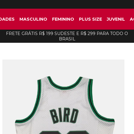
DADES
MASCULINO
FEMININO
PLUS SIZE
JUVENIL
A
FRETE GRÁTIS R$ 199 SUDESTE E R$ 299 PARA TODO O
BRASIL