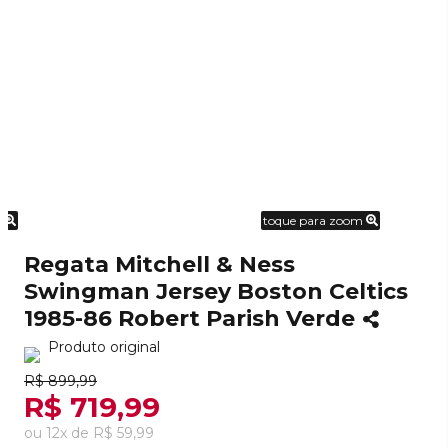
m
toque para zoom
Regata Mitchell & Ness
Swingman Jersey Boston Celtics
1985-86 Robert Parish Verde
Produto original
R$ 899,99
R$ 719,99
ou
12
x
de
R$ 59,99