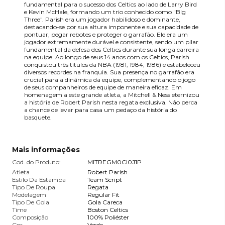
fundamental para o sucesso dos Celtics ao lado de Larry Bird
e Kevin McHale, formando um trio conhecido como "Big
Three". Parish era um jogador habilidoso e dominante,
destacando-se por sua altura imponente e sua capacidade de
pontuar, pegar rebotes e proteger o garrafão. Ele era um
jogador extremamente durável e consistente, sendo um pilar
fundamental da defesa dos Celtics durante sua longa carreira
na equipe. Ao longo de seus 14 anos com os Celtics, Parish
conquistou três títulos da NBA (1981, 1984, 1986) e estabeleceu
diversos recordes na franquia. Sua presença no garrafão era
crucial para a dinâmica da equipe, complementando o jogo
de seus companheiros de equipe de maneira eficaz. Em
homenagem a este grande atleta, a Mitchell & Ness eternizou
a história de Robert Parish nesta regata exclusiva. Não perca
a chance de levar para casa um pedaço da história do
basquete.
Mais informações
Cod. do Produto:
MITREGM0CI0J1P
Atleta
Robert Parish
Estilo Da Estampa
Team Script
Tipo De Roupa
Regata
Modelagem
Regular Fit
Tipo De Gola
Gola Careca
Time
Boston Celtics
Composição
100% Poliéster
Cor
Verde