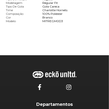
Modelagem
Regular Fit
Tipo De Gola
Gola Careca
Time
Charlotte Hornets
Composição
100% Poliéster
Cor
Branco
Modelo
MITREGM0D3
Departamentos