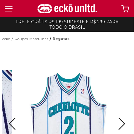
FRETE GRÁTIS R$ 199 SUDESTE E R$ 299 PARA
TODO O BRASIL
ecko
Roupas-Masculinas
Regatas