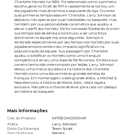
Charlotte Hornets na NBA. Foi selecionado como a primeira
escolha geral no Draft de 1991 e rapidamente se tornou um
dos jogadores mais dinâmicos e populares da liga. Durante
suas primeiras temporadas em Charlotte, Larry Johnson se
destacou não apenas por suas habilidades no basquete, mas
também por sua personalidade carismática que ajudou a
elevar o perfil dos Hornets. Ele foi nomeado Rookie do Ano em
sua temporada de estreia e continuou a ser uma força
dominante na equipe nos anos seguintes. Johnson é
lembrado especialmente por seu tempo nos Hornets por suas
jogadas emocionantes e seu impacto significativo na
popularização da equipe. Sua passagem por Charlotte
ajudou a solidificar os Hornets como uma franquia
competitiva e atraiu uma base de fãs fervorosa. Embora sua
carreira tenha sido interrompida por lesões, Larry Johnson
deixou uma marca duradoura na história dos Charlotte
Hornets como uma das primeiras grandes estrelas da
franquia. Em homenagem a este grande atleta, a Mitchell &
Ness eternizou a história de Nikola Jokic, nesta regata
exclusiva. Não perca a chance de levar para casa um pedaço
da história do basquete.
Mais informações
Cod. do Produto:
MITREGM0D3041P
Atleta
Larry Johnson
Estilo Da Estampa
Team Script
Tipo De Roupa
Regata