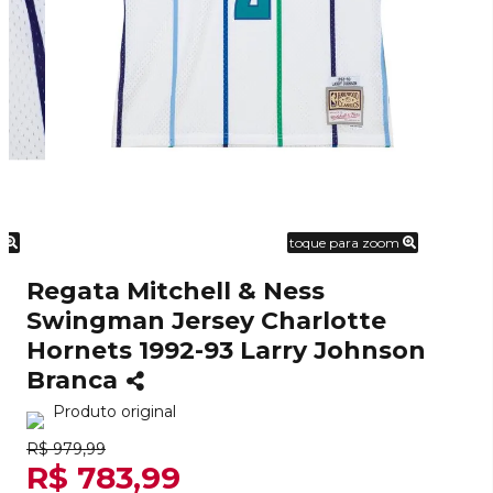
m
toque para zoom
Regata Mitchell & Ness
Swingman Jersey Charlotte
Hornets 1992-93 Larry Johnson
Branca
Produto original
R$ 979,99
R$ 783,99