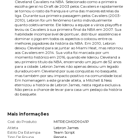
Cleveland Cavaliers na NBA. Selecionado como a primeira
escolha geral no Draft de 2003 pelos Cavaliers e rapidamente
se tornou o rosto da franquia e uma das maiores estrelas da
liga. Durante sua primeira passagem pelos Cavaliers (2003-
2010), Lebron foi um fenômeno tanto individualmente
quanto coletivamente. Ele liderou a equipe a vários playoffs e
levou os Cavaliers à sua primeira final da NBA em 2007. Sua
habilidade incomparável de pontuar, distribuir assistências e
dominar o jogo em todos os aspectos o colocou entre os
melhores jogadores da história da NBA. Em 2010, Lebron
deixou Cleveland para se juntar ao Miami Heat, mas retornou
aos Cavaliers em 2014. Sua volta foi marcada por um
momento histórico em 2016, quando ele liderou Cleveland a
seu primeiro título da NBA, encerrando um jejum de 52 anos
para a cidade. Lebron James não apenas deixou um legado
duradouro em Cleveland por suas conquistas no basquete,
mas também por seu impacto positivo na comunidade local.
Em homenagem a este grande atleta, a Mitchell & Ness
eternizou a história de Lebron James, nesta regata exclusiva.
Não perca a chance de levar para casa um pedaço da história
do basquete.
Mais informações
Cod. do Produto:
MITREGM0D9041P
Atleta
Lebron James
Estilo Da Estampa
Team Script
Tipo De Roupa
Regata