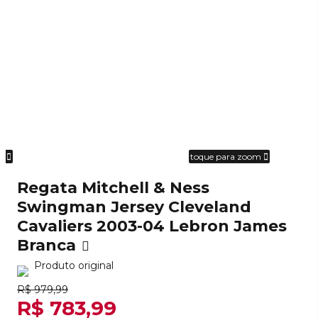
om
toque para zoom
Regata Mitchell & Ness
Swingman Jersey Cleveland
Cavaliers 2003-04 Lebron James
Branca
Produto original
R$ 979,99
R$ 783,99