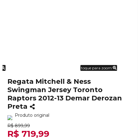
m
toque para zoom
Regata Mitchell & Ness
Swingman Jersey Toronto
Raptors 2012-13 Demar Derozan
Preta
Produto original
R$ 899,99
R$ 719,99