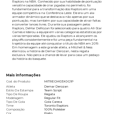
Raptors na NBA. Conhecido por sua habilidade de pontuação
versátil e capacidade de criar jogadas no perímetro, foi
fundamental para a transformação dos Raptors em uma
equipe competitiva na Conferência Leste. Ele era um ala-
armador dinâmico que se destacava não apenas por sua
pontuação, mas também por sua capacidade de atrair faltas
e converter lances livres. Durante sua passagem pelos
Raptors, DeMar DeRozan foi selecionado para quatro All-Star
Games e liderou a equipe em várias categorias estatísticas por
várias temporadas. Ele ajudou os Raptors a alcançarem os
playoffs consistentemente e foi uma peça fundamental na
trajetória da equipe até conquistar o título da NBA em 2019.
Em homenagem a este grande atleta, a Mitchell & Ness
eternizou a história de Demar Derozan, nesta regata
exclusiva. Não perca a chance de levar para casa um pedaço
da história do basquete.
Mais informações
Cod. do Produto:
MITREGM03X0G1P
Atleta
Demar Derozan
Estilo Da Estampa
Team Script
Tipo De Roupa
Regata
Modelagem
Regular Fit
Tipo De Gola
Gola Careca
Time
Toronto Raptors
Composição
100% Poliéster
Cor
Preto