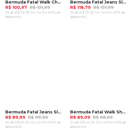
Bermuda Fatal Walk Chino Bege Escuro
Bermuda Fatal Jeans Slim Azul
-
23%
-
10%
R$ 100,97
R$ 131,99
R$ 118,79
R$ 131,99
3x de R$ 33,65 Ou
no Pix (10% de
3x de R$ 39,59 Ou
no Pix (10% de
desconto)
desconto)
ADICIONAR AO
ADICIONAR AO
CARRINHO
CARRINHO
Bermuda Fatal Jeans Slim Azul
Bermuda Fatal Walk Short Preta
-
10%
-
10%
R$ 89,99
R$ 99,99
R$ 89,09
R$ 98,99
3x de R$ 29,99 Ou
no Pix (10% de
2x de R$ 44,54 Ou
no Pix (10% de
desconto)
desconto)