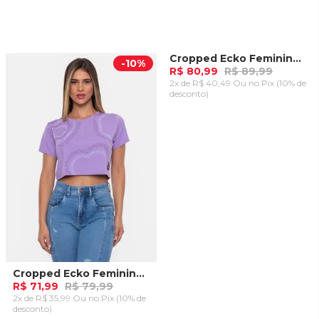
Cropped Ecko Feminina Aspas Rosa
-
10%
-
10%
R$ 80,99
R$ 89,99
2x de R$ 40,49 Ou
no Pix (10% de
desconto)
ADICIONAR AO
CARRINHO
Cropped Ecko Feminina Liliu Lilás
R$ 71,99
R$ 79,99
2x de R$ 35,99 Ou
no Pix (10% de
desconto)