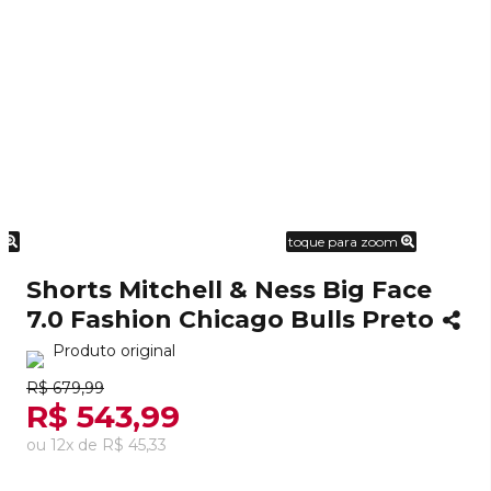
m
toque para zoom
Shorts Mitchell & Ness Big Face
7.0 Fashion Chicago Bulls Preto
Produto original
R$ 679,99
R$ 543,99
ou
12
x
de
R$ 45,33