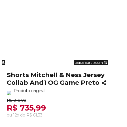
m
toque para zoom
Shorts Mitchell & Ness Jersey
Collab And1 OG Game Preto
Produto original
R$ 919,99
R$ 735,99
ou
12
x
de
R$ 61,33